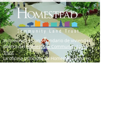
Willowcrest es un vecindario de viviendas
dentro del
Homestead Community Land
Trust
La oficina principal de Homestead está en
412 Maynard Ave South, Suite 201, Seattle,
WA 98104
Homestead es una organización de
membresía 501 (c) (3). Nuestra identificación
fiscal es
91-1565651
.
Translate into other languages